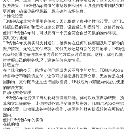
投资决策。TB钱包App提供的市场数据和分析工具是由专业团队实时
更新的，确保你获得最新、最准确的市场信息。
个性化设置
TB钱包App非常注重用户体验，因此提供了多种个性化设置。你可以
根据自己的喜好和需求自定义界面、设置通知和提醒等。这使得你在
使用TB钱包App时，可以拥有一个完全符合自己习惯的操作环境。
实时支付通知
TB钱包App支持实时支付通知，确保你在任何时候都能及时了解你的
账户情况。无论是支付成功、支付失败还是有新的交易记录，TB钱包
App都会通过短信或应用内通知的方式及时通知你。这样，你可以随
时掌握自己的财务状况，避免任何突发情况。
跨境支付
在全球化的今天，跨境支付已经成为必不可少的功能。TB钱包App支
持多种货币和跨境支付，让你可以轻松进行国际交易。无论你是在外
国购物、支付账单还是进行国际投资，TB钱包App都能为你提供便捷
的解决方案。
自动化财务管理
TB钱包App还提供了自动化财务管理功能。你可以设置自动转账、预
算和支出提醒等，让你的财务管理变得更加高效。TB钱包App会根据
你的设置，自动完成各种财务操作，确保你的财务状况始终在可控范
围内。
使用TB钱包App的实例
在线购物
想象一下，你在外国的一个电子商务平台上购物，而你的账户是在国