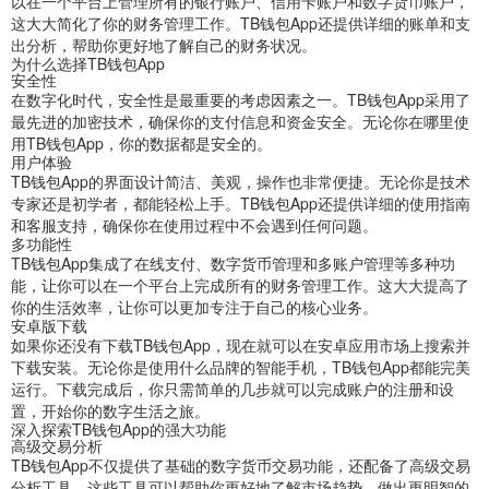
以在一个平台上管理所有的银行账户、信用卡账户和数字货币账户，
这大大简化了你的财务管理工作。TB钱包App还提供详细的账单和支
出分析，帮助你更好地了解自己的财务状况。
为什么选择TB钱包App
安全性
在数字化时代，安全性是最重要的考虑因素之一。TB钱包App采用了
最先进的加密技术，确保你的支付信息和资金安全。无论你在哪里使
用TB钱包App，你的数据都是安全的。
用户体验
TB钱包App的界面设计简洁、美观，操作也非常便捷。无论你是技术
专家还是初学者，都能轻松上手。TB钱包App还提供详细的使用指南
和客服支持，确保你在使用过程中不会遇到任何问题。
多功能性
TB钱包App集成了在线支付、数字货币管理和多账户管理等多种功
能，让你可以在一个平台上完成所有的财务管理工作。这大大提高了
你的生活效率，让你可以更加专注于自己的核心业务。
安卓版下载
如果你还没有下载TB钱包App，现在就可以在安卓应用市场上搜索并
下载安装。无论你是使用什么品牌的智能手机，TB钱包App都能完美
运行。下载完成后，你只需简单的几步就可以完成账户的注册和设
置，开始你的数字生活之旅。
深入探索TB钱包App的强大功能
高级交易分析
TB钱包App不仅提供了基础的数字货币交易功能，还配备了高级交易
分析工具。这些工具可以帮助你更好地了解市场趋势，做出更明智的